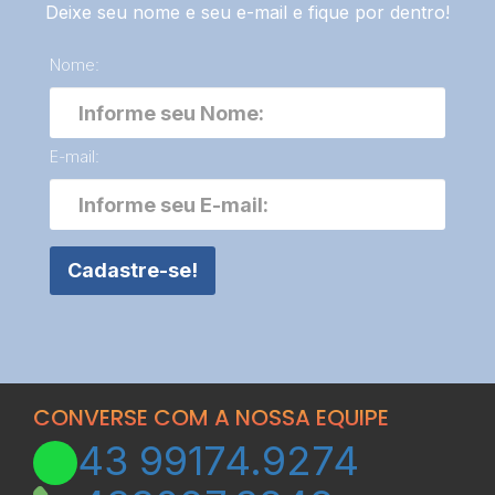
Deixe seu nome e seu e-mail e fique por dentro!
Nome:
E-mail:
Cadastre-se!
CONVERSE COM A NOSSA EQUIPE
43
99174.9274