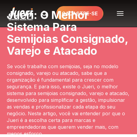
Jueri: O Melhor
TOGGL
CADASTRE-SE
NAVIG
Sistema Para
Semijoias Consignado,
Varejo e Atacado
Se você trabalha com semijoias, seja no modelo
consignado, varejo ou atacado, sabe que a
organização é fundamental para crescer com
segurança. E para isso, existe o Jueri, o melhor
sistema para semijoias consignado, varejo e atacado,
desenvolvido para simplificar a gestão, impulsionar
as vendas e profissionalizar cada etapa do seu
negócio. Neste artigo, você vai entender por que o
Jueri é a escolha certa para marcas e
empreendedoras que querem vender mais, com
menos esforço.