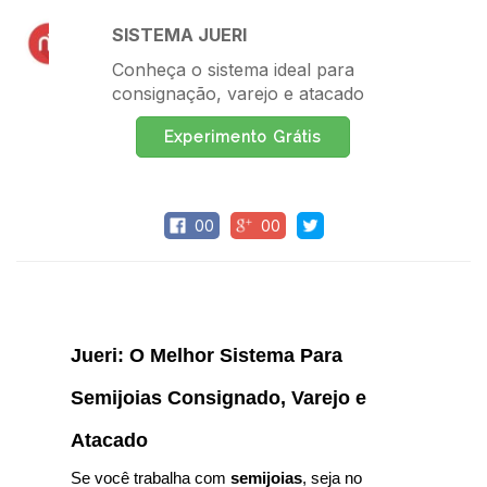
Publicado por
Mídia Interativa
SISTEMA JUERI
em
26/03/2025 00h40
Conheça o sistema ideal para
consignação, varejo e atacado
Experimento Grátis
00
00
Jueri: O Melhor Sistema Para
Semijoias Consignado, Varejo e
Atacado
Se você trabalha com
semijoias
, seja no