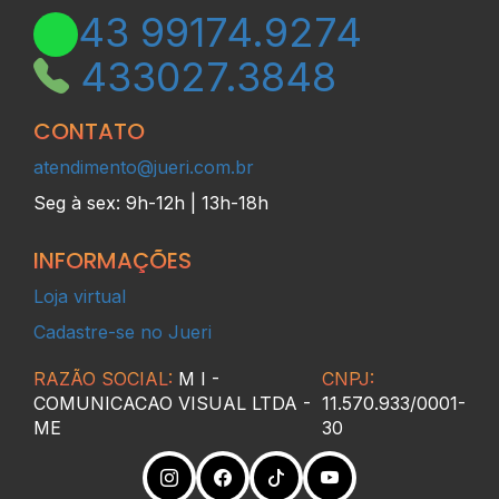
43
99174.9274
43
3027.3848
CONTATO
atendimento@jueri.com.br
Seg à sex: 9h-12h | 13h-18h
INFORMAÇÕES
Loja virtual
Cadastre-se no Jueri
RAZÃO SOCIAL:
M I -
CNPJ:
COMUNICACAO VISUAL LTDA -
11.570.933/0001-
ME
30