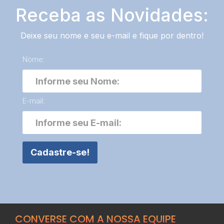
Receba as Novidades:
Deixe seu nome e seu e-mail e fique por dentro!
Nome:
E-mail:
Cadastre-se!
CONVERSE COM A NOSSA EQUIPE