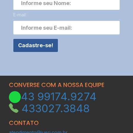
E-mail:
Cadastre-se!
CONVERSE COM A NOSSA EQUIPE
43
99174.9274
43
3027.3848
CONTATO
atendimento@jueri.com.br